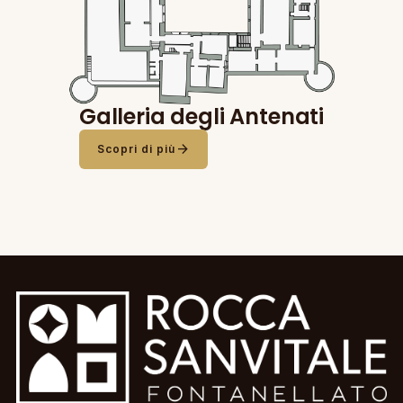
Galleria degli Antenati
arrow_forward
Scopri di più