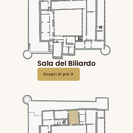
Sala del Biliardo
arrow_forward
Scopri di più