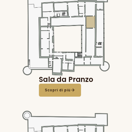
Sala da Pranzo
arrow_forward
Scopri di più