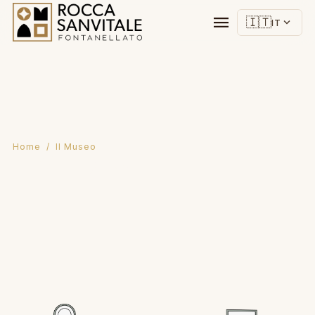
menu
🇮🇹
expand_more
IT
Home
/ Il Museo
Il Museo