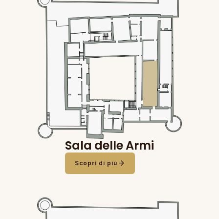
Sala delle Armi
arrow_forward
Scopri di più