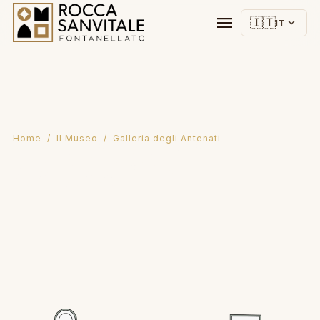
menu
🇮🇹
expand_more
IT
Home
/
Il Museo
/ Galleria degli Antenati
Galleria degli
Antenati