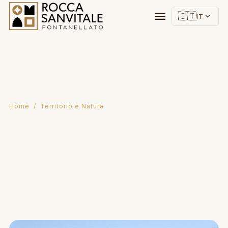
menu
🇮🇹
expand_more
IT
Home
/ Territorio e Natura
Territorio e Natura