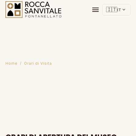
menu
🇮🇹
expand_more
IT
Home
/ Orari di Visita
Orari di Visita