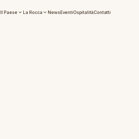
expand_more
expand_more
Il Paese
La Rocca
News
Eventi
Ospitalità
Contatti