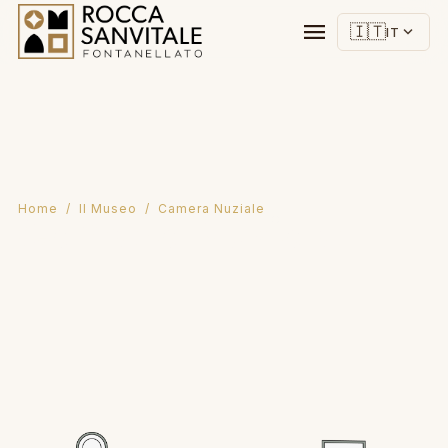
menu
🇮🇹
expand_more
IT
Home
/
Il Museo
/ Camera Nuziale
Camera Nuziale