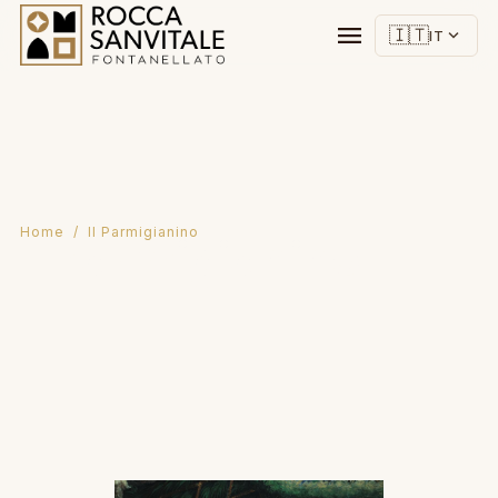
menu
🇮🇹
expand_more
IT
Home
/ Il Parmigianino
Il Parmigianino