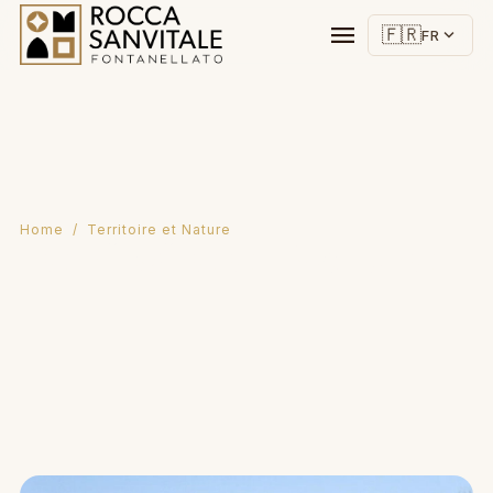
menu
🇫🇷
expand_more
FR
Home
/ Territoire et Nature
Territoire et Nature