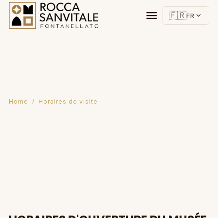
menu
🇫🇷
expand_more
FR
Home
/ Horaires de visite
Horaires de visite