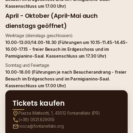
Kassenschluss um 17.00 Uhr)
April - Oktober (April-Mai auch
dienstags geöffnet)
Werktage (dienstags geschlossen)
10.00-13.00/14.00-18.30 (Führungen um 10.15-11.45-14.45-
16.00-17.15 - freier Besuch im Erdgeschoss und im
Parmigianino-Saal. Kassenschluss um 17.30 Uhr)
Sonntag und Feiertage
10.00-18.00 (Führungen je nach Besucherandrang - freier
Besuch im Erdgeschoss und im Parmigianino-Saal.
Kassenschluss um 17.00 Uhr)
Tickets kaufen
location_on
Piazza Matteotti, 1, 43012 Fontanellato (PR)
call
(+39) 0521.829055
mail
rocca@fontanellato.org