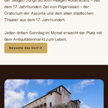
der Seligen Jungfrau vom Heiligen Rosenkranz – seit
dem 17. Jahrhundert Ziel von Pilgerreisen – der
Oratorium der Assunta und dem alten städtischen
Theater aus dem 17. Jahrhundert.
Jeden dritten Sonntag im Monat erwacht der Platz mit
dem Antiquitätenmarkt zum Leben.
arrow_forward
Besuche das Dorf