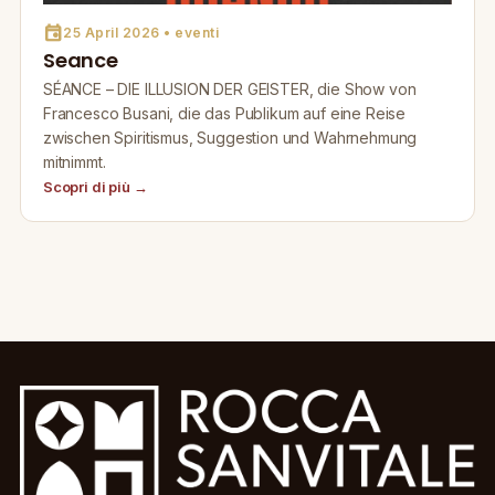
event
25 April 2026 • eventi
Seance
SÉANCE – DIE ILLUSION DER GEISTER, die Show von
Francesco Busani, die das Publikum auf eine Reise
zwischen Spiritismus, Suggestion und Wahrnehmung
mitnimmt.
Scopri di più →