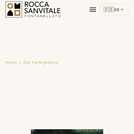
menu
🇩🇪
expand_more
DE
Home
/ Der Parmigianino
Der Parmigianino