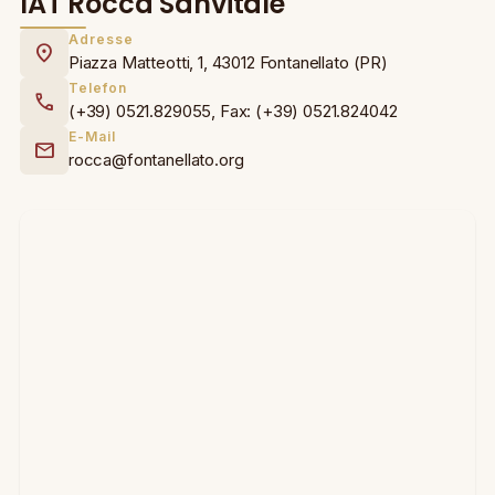
IAT Rocca Sanvitale
Adresse
location_on
Piazza Matteotti, 1, 43012 Fontanellato (PR)
Telefon
call
(+39) 0521.829055, Fax: (+39) 0521.824042
E-Mail
mail
rocca@fontanellato.org