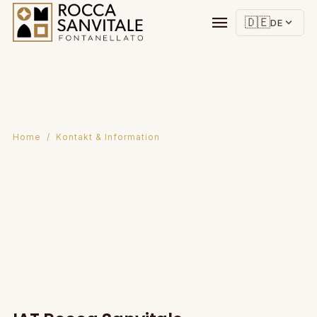
menu
🇩🇪
expand_more
DE
Home
/ Kontakt & Information
Kontakt &
Information